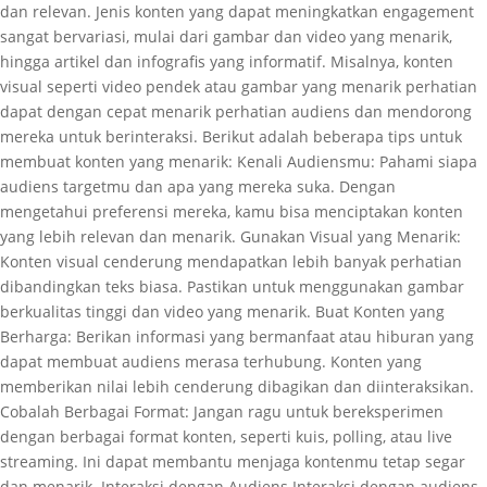
dan relevan. Jenis konten yang dapat meningkatkan engagement
sangat bervariasi, mulai dari gambar dan video yang menarik,
hingga artikel dan infografis yang informatif. Misalnya, konten
visual seperti video pendek atau gambar yang menarik perhatian
dapat dengan cepat menarik perhatian audiens dan mendorong
mereka untuk berinteraksi. Berikut adalah beberapa tips untuk
membuat konten yang menarik: Kenali Audiensmu: Pahami siapa
audiens targetmu dan apa yang mereka suka. Dengan
mengetahui preferensi mereka, kamu bisa menciptakan konten
yang lebih relevan dan menarik. Gunakan Visual yang Menarik:
Konten visual cenderung mendapatkan lebih banyak perhatian
dibandingkan teks biasa. Pastikan untuk menggunakan gambar
berkualitas tinggi dan video yang menarik. Buat Konten yang
Berharga: Berikan informasi yang bermanfaat atau hiburan yang
dapat membuat audiens merasa terhubung. Konten yang
memberikan nilai lebih cenderung dibagikan dan diinteraksikan.
Cobalah Berbagai Format: Jangan ragu untuk bereksperimen
dengan berbagai format konten, seperti kuis, polling, atau live
streaming. Ini dapat membantu menjaga kontenmu tetap segar
dan menarik. Interaksi dengan Audiens Interaksi dengan audiens