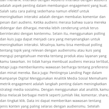
adalah aspek penting dalam membangun engagement yang kuat.
Salah satu cara paling sederhana namun efektif untuk
meningkatkan interaksi adalah dengan membalas komentar dan
pesan dari audiens. Ketika audiens merasa bahwa suara mereka
didengar dan dihargai, mereka lebih cenderung untuk terus
berinteraksi dengan kontenmu. Selain itu, menggunakan polling
dan kuis juga dapat menjadi cara yang menyenangkan untuk
meningkatkan interaksi. Misalnya, kamu bisa membuat polling
tentang topik yang relevan dengan audiensmu atau kuis yang
menguji pengetahuan mereka tentang produk atau layanan yang
kamu tawarkan. Ini tidak hanya membuat audiens merasa terlibat,
tetapi juga memberikanmu wawasan berharga tentang preferensi
dan minat mereka. Baca juga: Pentingnya Landing Page dalam
Kampanye Digital Menggunakan Analitik Media Sosial Memahami
metrik engagement adalah langkah penting dalam meningkatkan
strategi media sosialmu. Dengan menggunakan alat analitik, kamu
bisa melacak berbagai metrik seperti jumlah like, komentar, share,
dan tingkat klik. Data ini dapat memberikan wawasan tentang
jenis konten yang paling selaras dengan audiensmu. Setelah