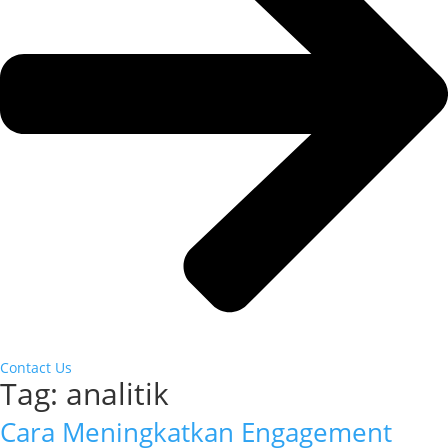
Contact Us
Tag:
analitik
Cara Meningkatkan Engagement