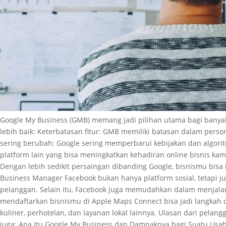
Google My Business (GMB) memang jadi pilihan utama bagi banyak 
lebih baik: Keterbatasan fitur: GMB memiliki batasan dalam pers
sering berubah: Google sering memperbarui kebijakan dan algorit
platform lain yang bisa meningkatkan kehadiran online bisnis kamu,
Dengan lebih sedikit persaingan dibanding Google, bisnismu bisa
Business Manager Facebook bukan hanya platform sosial, tetapi j
pelanggan. Selain itu, Facebook juga memudahkan dalam menjalan
mendaftarkan bisnismu di Apple Maps Connect bisa jadi langkah c
kuliner, perhotelan, dan layanan lokal lainnya. Ulasan dari pelan
juga: Apa Itu Google My Business dan Dampaknya bagi Suatu Usa