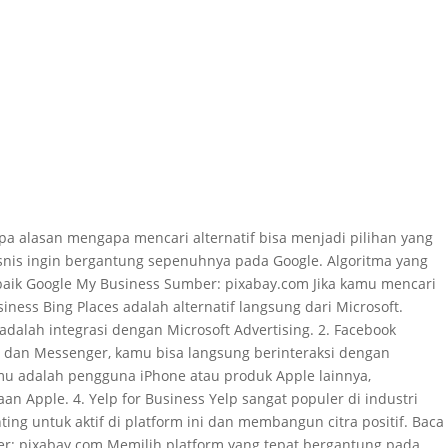
pa alasan mengapa mencari alternatif bisa menjadi pilihan yang
bisnis ingin bergantung sepenuhnya pada Google. Algoritma yang
rbaik Google My Business Sumber: pixabay.com Jika kamu mencari
iness Bing Places adalah alternatif langsung dari Microsoft.
dalah integrasi dengan Microsoft Advertising. 2. Facebook
ps dan Messenger, kamu bisa langsung berinteraksi dengan
mu adalah pengguna iPhone atau produk Apple lainnya,
 Apple. 4. Yelp for Business Yelp sangat populer di industri
ing untuk aktif di platform ini dan membangun citra positif. Baca
r: pixabay.com Memilih platform yang tepat bergantung pada