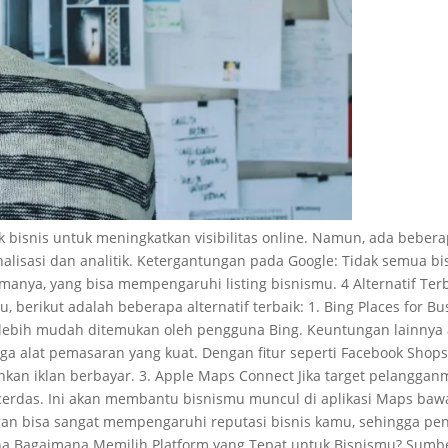
bisnis untuk meningkatkan visibilitas online. Namun, ada bebera
onalisasi dan analitik. Ketergantungan pada Google: Tidak semua 
manya, yang bisa mempengaruhi listing bisnismu. 4 Alternatif Te
 berikut adalah beberapa alternatif terbaik: 1. Bing Places for Bus
 lebih mudah ditemukan oleh pengguna Bing. Keuntungan lainnya a
uga alat pemasaran yang kuat. Dengan fitur seperti Facebook Sho
kan iklan berbayar. 3. Apple Maps Connect Jika target pelanggan
erdas. Ini akan membantu bisnismu muncul di aplikasi Maps bawaan
ggan bisa sangat mempengaruhi reputasi bisnis kamu, sehingga pent
ha Bagaimana Memilih Platform yang Tepat untuk Bisnismu? Sumbe