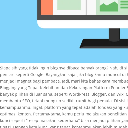
Siapa sih yang tidak ingin blognya dibaca banyak orang? Nah, di s
pencari seperti Google. Bayangkan saja, jika blog kamu muncul 
menjadi magnet bagi pembaca. Jadi, mari kita bahas cara membua
Blogging yang Tepat Kelebihan dan Kekurangan Platform Populer S
banyak pilihan di luar sana, seperti WordPress, Blogger, dan Wix
membantu SEO, tetapi mungkin sedikit rumit bagi pemula. Di sisi l
kemampuanmu. Ingat, platform yang tepat adalah fondasi yang kua
optimasi konten. Pertama-tama, kamu perlu melakukan penelitian ka
kunci seperti “resep masakan sederhana” bisa menjadi pilihan ya
tinggi. Dengan kata kunci yang tepat, kontenmu akan lebih mudah