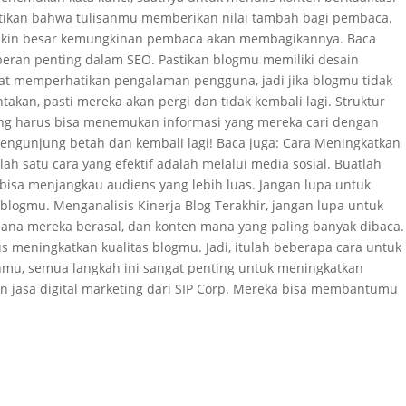
astikan bahwa tulisanmu memberikan nilai tambah bagi pembaca.
emakin besar kemungkinan pembaca akan membagikannya. Baca
peran penting dalam SEO. Pastikan blogmu memiliki desain
ngat memperhatikan pengalaman pengguna, jadi jika blogmu tidak
akan, pasti mereka akan pergi dan tidak kembali lagi. Struktur
jung harus bisa menemukan informasi yang mereka cari dengan
pengunjung betah dan kembali lagi! Baca juga: Cara Meningkatkan
 satu cara yang efektif adalah melalui media sosial. Buatlah
bisa menjangkau audiens yang lebih luas. Jangan lupa untuk
logmu. Menganalisis Kinerja Blog Terakhir, jangan lupa untuk
mana mereka berasal, dan konten mana yang paling banyak dibaca.
us meningkatkan kualitas blogmu. Jadi, itulah beberapa cara untuk
nmu, semua langkah ini sangat penting untuk meningkatkan
an jasa digital marketing dari SIP Corp. Mereka bisa membantumu