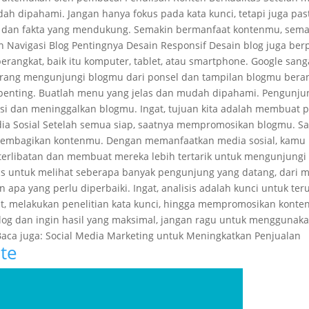
dah dipahami. Jangan hanya fokus pada kata kunci, tetapi juga p
data dan fakta yang mendukung. Semakin bermanfaat kontenmu, s
 Navigasi Blog Pentingnya Desain Responsif Desain blog juga ber
perangkat, baik itu komputer, tablet, atau smartphone. Google sa
eorang mengunjungi blogmu dari ponsel dan tampilan blogmu berant
uga penting. Buatlah menu yang jelas dan mudah dipahami. Pengun
rasi dan meninggalkan blogmu. Ingat, tujuan kita adalah membuat 
 Sosial Setelah semua siap, saatnya mempromosikan blogmu. Salah
k membagikan kontenmu. Dengan memanfaatkan media sosial, kamu 
terlibatan dan membuat mereka lebih tertarik untuk mengunjungi b
ics untuk melihat seberapa banyak pengunjung yang datang, dari 
apa yang perlu diperbaiki. Ingat, analisis adalah kunci untuk ter
at, melakukan penelitian kata kunci, hingga mempromosikan konte
blog dan ingin hasil yang maksimal, jangan ragu untuk menggunak
aca juga: Social Media Marketing untuk Meningkatkan Penjualan
te