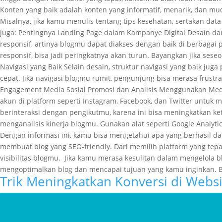
Konten yang baik adalah konten yang informatif, menarik, dan mu
Misalnya, jika kamu menulis tentang tips kesehatan, sertakan 
juga: Pentingnya Landing Page dalam Kampanye Digital Desain dan
responsif, artinya blogmu dapat diakses dengan baik di berbagai 
responsif, bisa jadi peringkatnya akan turun. Bayangkan jika ses
Navigasi yang Baik Selain desain, struktur navigasi yang baik j
cepat. Jika navigasi blogmu rumit, pengunjung bisa merasa frust
Engagement Media Sosial Promosi dan Analisis Menggunakan Media
akun di platform seperti Instagram, Facebook, dan Twitter untu
berinteraksi dengan pengikutmu, karena ini bisa meningkatkan ke
menganalisis kinerja blogmu. Gunakan alat seperti Google Analyt
Dengan informasi ini, kamu bisa mengetahui apa yang berhasil dan 
membuat blog yang SEO-friendly. Dari memilih platform yang tep
visibilitas blogmu. Jika kamu merasa kesulitan dalam mengelola 
mengoptimalkan blog dan mencapai tujuan yang kamu inginkan. B
Trik Meningkatkan Konversi di Websi