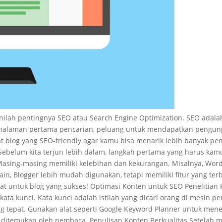
inilah pentingnya SEO atau Search Engine Optimization. SEO adalah
di halaman pertama pencarian, peluang untuk mendapatkan pengun
t blog yang SEO-friendly agar kamu bisa menarik lebih banyak pe
ebelum kita terjun lebih dalam, langkah pertama yang harus kamu
. Masing-masing memiliki kelebihan dan kekurangan. Misalnya, Word
ain, Blogger lebih mudah digunakan, tetapi memiliki fitur yang te
t untuk blog yang sukses! Optimasi Konten untuk SEO Penelitian K
ta kunci. Kata kunci adalah istilah yang dicari orang di mesin pe
ng tepat. Gunakan alat seperti Google Keyword Planner untuk men
 ditemukan oleh pembaca. Penulisan Konten Berkualitas Setelah m