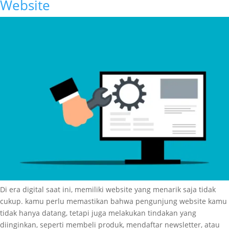
Website
Di era digital saat ini, memiliki website yang menarik saja tidak
cukup. kamu perlu memastikan bahwa pengunjung website kamu
tidak hanya datang, tetapi juga melakukan tindakan yang
diinginkan, seperti membeli produk, mendaftar newsletter, atau