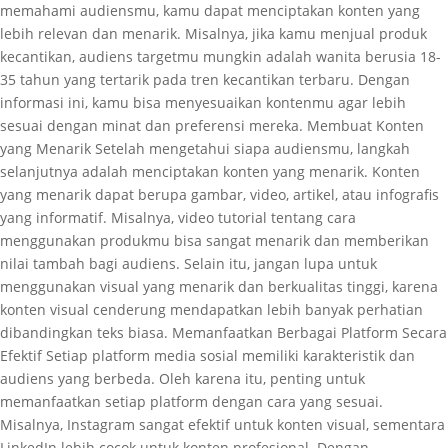
memahami audiensmu, kamu dapat menciptakan konten yang
lebih relevan dan menarik. Misalnya, jika kamu menjual produk
kecantikan, audiens targetmu mungkin adalah wanita berusia 18-
35 tahun yang tertarik pada tren kecantikan terbaru. Dengan
informasi ini, kamu bisa menyesuaikan kontenmu agar lebih
sesuai dengan minat dan preferensi mereka. Membuat Konten
yang Menarik Setelah mengetahui siapa audiensmu, langkah
selanjutnya adalah menciptakan konten yang menarik. Konten
yang menarik dapat berupa gambar, video, artikel, atau infografis
yang informatif. Misalnya, video tutorial tentang cara
menggunakan produkmu bisa sangat menarik dan memberikan
nilai tambah bagi audiens. Selain itu, jangan lupa untuk
menggunakan visual yang menarik dan berkualitas tinggi, karena
konten visual cenderung mendapatkan lebih banyak perhatian
dibandingkan teks biasa. Memanfaatkan Berbagai Platform Secara
Efektif Setiap platform media sosial memiliki karakteristik dan
audiens yang berbeda. Oleh karena itu, penting untuk
memanfaatkan setiap platform dengan cara yang sesuai.
Misalnya, Instagram sangat efektif untuk konten visual, sementara
LinkedIn lebih cocok untuk konten profesional. Dengan