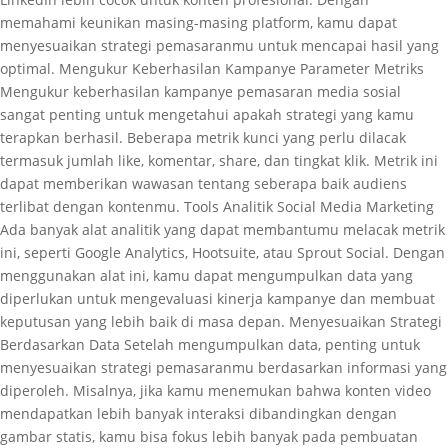
memahami keunikan masing-masing platform, kamu dapat
menyesuaikan strategi pemasaranmu untuk mencapai hasil yang
optimal. Mengukur Keberhasilan Kampanye Parameter Metriks
Mengukur keberhasilan kampanye pemasaran media sosial
sangat penting untuk mengetahui apakah strategi yang kamu
terapkan berhasil. Beberapa metrik kunci yang perlu dilacak
termasuk jumlah like, komentar, share, dan tingkat klik. Metrik ini
dapat memberikan wawasan tentang seberapa baik audiens
terlibat dengan kontenmu. Tools Analitik Social Media Marketing
Ada banyak alat analitik yang dapat membantumu melacak metrik
ini, seperti Google Analytics, Hootsuite, atau Sprout Social. Dengan
menggunakan alat ini, kamu dapat mengumpulkan data yang
diperlukan untuk mengevaluasi kinerja kampanye dan membuat
keputusan yang lebih baik di masa depan. Menyesuaikan Strategi
Berdasarkan Data Setelah mengumpulkan data, penting untuk
menyesuaikan strategi pemasaranmu berdasarkan informasi yang
diperoleh. Misalnya, jika kamu menemukan bahwa konten video
mendapatkan lebih banyak interaksi dibandingkan dengan
gambar statis, kamu bisa fokus lebih banyak pada pembuatan