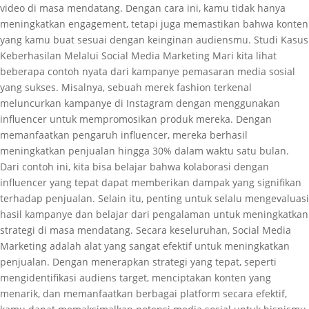
video di masa mendatang. Dengan cara ini, kamu tidak hanya
meningkatkan engagement, tetapi juga memastikan bahwa konten
yang kamu buat sesuai dengan keinginan audiensmu. Studi Kasus
Keberhasilan Melalui Social Media Marketing Mari kita lihat
beberapa contoh nyata dari kampanye pemasaran media sosial
yang sukses. Misalnya, sebuah merek fashion terkenal
meluncurkan kampanye di Instagram dengan menggunakan
influencer untuk mempromosikan produk mereka. Dengan
memanfaatkan pengaruh influencer, mereka berhasil
meningkatkan penjualan hingga 30% dalam waktu satu bulan.
Dari contoh ini, kita bisa belajar bahwa kolaborasi dengan
influencer yang tepat dapat memberikan dampak yang signifikan
terhadap penjualan. Selain itu, penting untuk selalu mengevaluasi
hasil kampanye dan belajar dari pengalaman untuk meningkatkan
strategi di masa mendatang. Secara keseluruhan, Social Media
Marketing adalah alat yang sangat efektif untuk meningkatkan
penjualan. Dengan menerapkan strategi yang tepat, seperti
mengidentifikasi audiens target, menciptakan konten yang
menarik, dan memanfaatkan berbagai platform secara efektif,