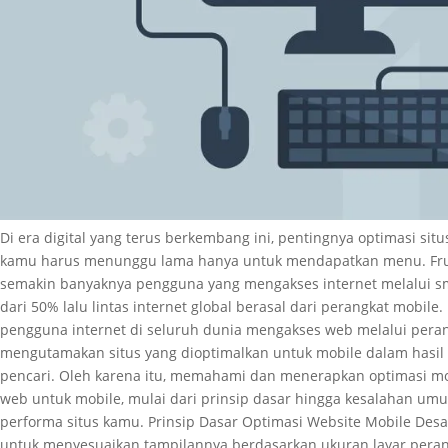
Di era digital yang terus berkembang ini, pentingnya optimasi si
kamu harus menunggu lama hanya untuk mendapatkan menu. Frustr
semakin banyaknya pengguna yang mengakses internet melalui sm
dari 50% lalu lintas internet global berasal dari perangkat mobil
pengguna internet di seluruh dunia mengakses web melalui perang
mengutamakan situs yang dioptimalkan untuk mobile dalam hasil p
pencari. Oleh karena itu, memahami dan menerapkan optimasi mobil
web untuk mobile, mulai dari prinsip dasar hingga kesalahan um
performa situs kamu. Prinsip Dasar Optimasi Website Mobile Desa
untuk menyesuaikan tampilannya berdasarkan ukuran layar pera