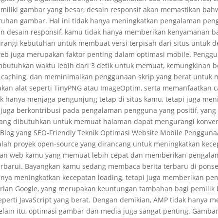
memiliki gambar yang besar, desain responsif akan memastikan bah
uruhan gambar. Hal ini tidak hanya meningkatkan pengalaman pen
ngan desain responsif, kamu tidak hanya memberikan kenyamanan b
ngurangi kebutuhan untuk membuat versi terpisah dari situs untu
web juga merupakan faktor penting dalam optimasi mobile. Penggu
mbutuhkan waktu lebih dari 3 detik untuk memuat, kemungkinan 
 caching, dan meminimalkan penggunaan skrip yang berat untuk 
n alat seperti TinyPNG atau ImageOptim, serta memanfaatkan c
ak hanya menjaga pengunjung tetap di situs kamu, tetapi juga men
juga berkontribusi pada pengalaman pengguna yang positif, yang 
n yang dibutuhkan untuk memuat halaman dapat mengurangi konve
 Blog yang SEO-Friendly Teknik Optimasi Website Mobile Pengguna
lah proyek open-source yang dirancang untuk meningkatkan kece
n web kamu yang memuat lebih cepat dan memberikan pengalaman
perbarui. Bayangkan kamu sedang membaca berita terbaru di pons
a meningkatkan kecepatan loading, tetapi juga memberikan peng
carian Google, yang merupakan keuntungan tambahan bagi pemili
rti JavaScript yang berat. Dengan demikian, AMP tidak hanya me
lain itu, optimasi gambar dan media juga sangat penting. Gamba