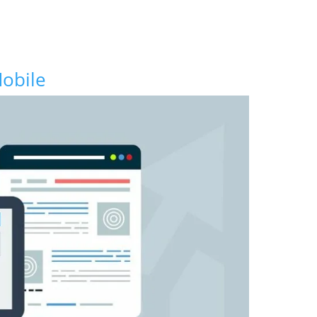
obile