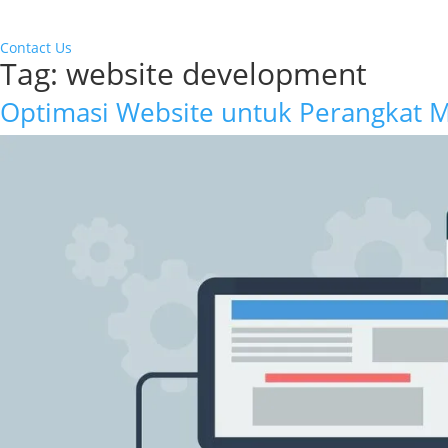
Contact Us
Tag:
website development
Optimasi Website untuk Perangkat M