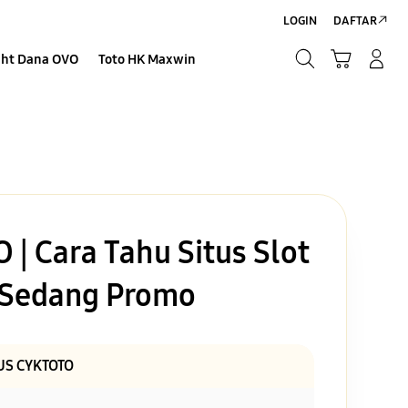
LOGIN
DAFTAR
Cari
Troli
Login/Sign-Up
ght Dana OVO
Toto HK Maxwin
Cari
| Cara Tahu Situs Slot
Sedang Promo
US CYKTOTO