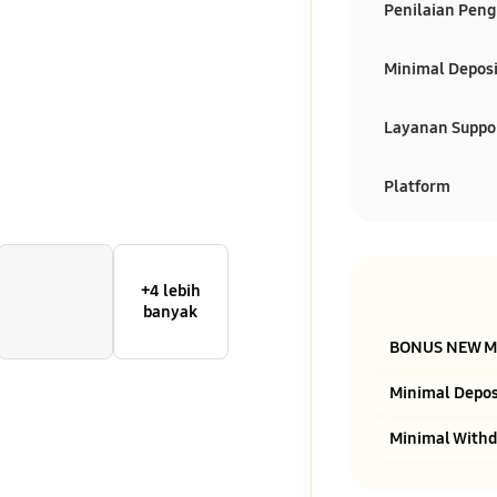
Penilaian Pen
Minimal Deposi
Layanan Suppo
Platform
+4 lebih
banyak
BONUS NEW M
Minimal Depos
Minimal Withd