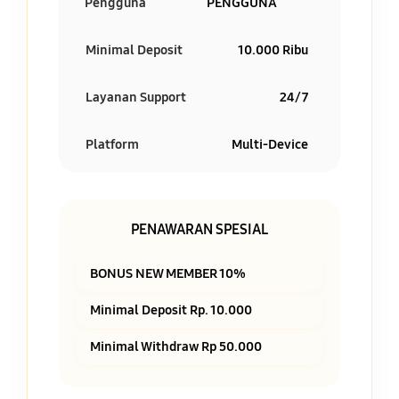
Pengguna
PENGGUNA
Minimal Deposit
10.000 Ribu
Layanan Support
24/7
Platform
Multi-Device
PENAWARAN SPESIAL
BONUS NEW MEMBER 10%
Minimal Deposit Rp. 10.000
Minimal Withdraw Rp 50.000