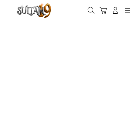
Skip
to
Cari
Troli
Login
Navigation
content