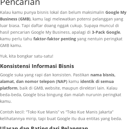
Pencarian
Kalau kamu punya bisnis lokal dan belum maksimalin
Google My
Business (GMB)
, kamu lagi melewatkan potensi pelanggan yang
luar biasa. Tapi daftar doang nggak cukup. Supaya muncul di
hasil pencarian Google My Business, apalagi di
3-Pack Google
,
kamu perlu tahu
faktor-faktor penting
yang nentuin peringkat
GMB kamu.
Yuk, kita bongkar satu-satu!
Konsistensi Informasi Bisnis
Google suka yang rapi dan konsisten. Pastikan
nama bisnis,
alamat, dan nomor telepon (NAP)
kamu
identik di semua
platform
, baik di GMB, website, maupun direktori lain. Kalau
beda-beda, Google bisa bingung dan malah nurunin peringkat
kamu.
Contoh kecil: “Toko Kue Manis” vs “Toko Kue Manis Jakarta”
kelihatannya mirip, tapi buat Google itu dua entitas yang beda.
Ulasan dan Rating dari Pelanggan