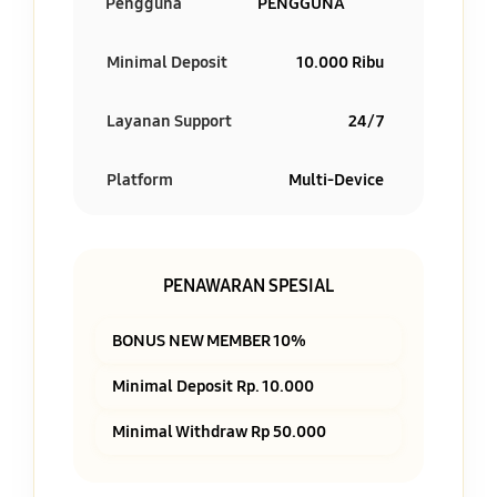
Pengguna
PENGGUNA
Minimal Deposit
10.000 Ribu
Layanan Support
24/7
Platform
Multi-Device
PENAWARAN SPESIAL
BONUS NEW MEMBER 10%
Minimal Deposit Rp. 10.000
Minimal Withdraw Rp 50.000