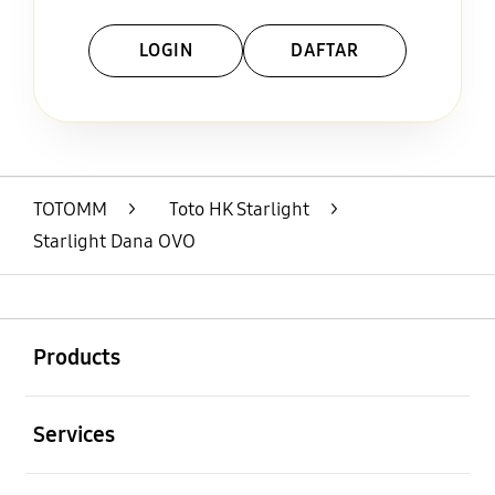
LOGIN
DAFTAR
Layer Popup Close
TOTOMM
>
Toto HK Starlight
>
Starlight Dana OVO
Buka
Footer Navigation
Products
Buka
Services
Buka