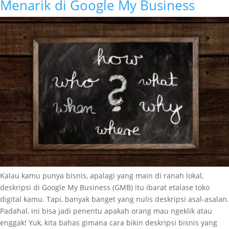
Menarik di Google My Business
Kalau kamu punya bisnis, apalagi yang main di ranah lokal,
deskripsi di Google My Business (GMB) itu ibarat etalase toko
digital kamu. Tapi, banyak banget yang nulis deskripsi asal-asalan.
Padahal, ini bisa jadi penentu apakah orang mau ngeklik atau
enggak! Yuk, kita bahas gimana cara bikin deskripsi bisnis yang