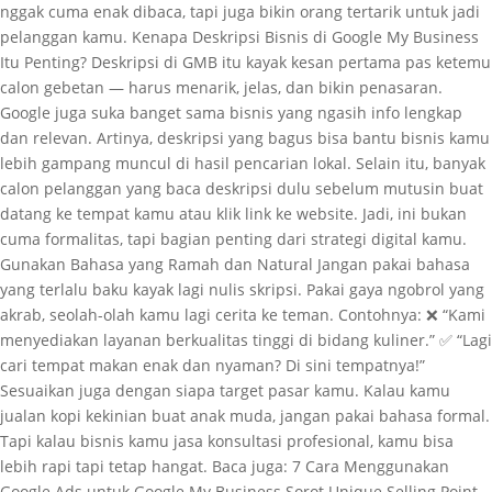
nggak cuma enak dibaca, tapi juga bikin orang tertarik untuk jadi
pelanggan kamu. Kenapa Deskripsi Bisnis di Google My Business
Itu Penting? Deskripsi di GMB itu kayak kesan pertama pas ketemu
calon gebetan — harus menarik, jelas, dan bikin penasaran.
Google juga suka banget sama bisnis yang ngasih info lengkap
dan relevan. Artinya, deskripsi yang bagus bisa bantu bisnis kamu
lebih gampang muncul di hasil pencarian lokal. Selain itu, banyak
calon pelanggan yang baca deskripsi dulu sebelum mutusin buat
datang ke tempat kamu atau klik link ke website. Jadi, ini bukan
cuma formalitas, tapi bagian penting dari strategi digital kamu.
Gunakan Bahasa yang Ramah dan Natural Jangan pakai bahasa
yang terlalu baku kayak lagi nulis skripsi. Pakai gaya ngobrol yang
akrab, seolah-olah kamu lagi cerita ke teman. Contohnya: ❌ “Kami
menyediakan layanan berkualitas tinggi di bidang kuliner.” ✅ “Lagi
cari tempat makan enak dan nyaman? Di sini tempatnya!”
Sesuaikan juga dengan siapa target pasar kamu. Kalau kamu
jualan kopi kekinian buat anak muda, jangan pakai bahasa formal.
Tapi kalau bisnis kamu jasa konsultasi profesional, kamu bisa
lebih rapi tapi tetap hangat. Baca juga: 7 Cara Menggunakan
Google Ads untuk Google My Business Sorot Unique Selling Point