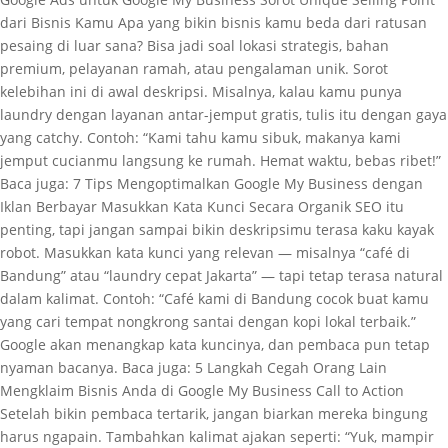
dari Bisnis Kamu Apa yang bikin bisnis kamu beda dari ratusan
pesaing di luar sana? Bisa jadi soal lokasi strategis, bahan
premium, pelayanan ramah, atau pengalaman unik. Sorot
kelebihan ini di awal deskripsi. Misalnya, kalau kamu punya
laundry dengan layanan antar-jemput gratis, tulis itu dengan gaya
yang catchy. Contoh: “Kami tahu kamu sibuk, makanya kami
jemput cucianmu langsung ke rumah. Hemat waktu, bebas ribet!”
Baca juga: 7 Tips Mengoptimalkan Google My Business dengan
Iklan Berbayar Masukkan Kata Kunci Secara Organik SEO itu
penting, tapi jangan sampai bikin deskripsimu terasa kaku kayak
robot. Masukkan kata kunci yang relevan — misalnya “café di
Bandung” atau “laundry cepat Jakarta” — tapi tetap terasa natural
dalam kalimat. Contoh: “Café kami di Bandung cocok buat kamu
yang cari tempat nongkrong santai dengan kopi lokal terbaik.”
Google akan menangkap kata kuncinya, dan pembaca pun tetap
nyaman bacanya. Baca juga: 5 Langkah Cegah Orang Lain
Mengklaim Bisnis Anda di Google My Business Call to Action
Setelah bikin pembaca tertarik, jangan biarkan mereka bingung
harus ngapain. Tambahkan kalimat ajakan seperti: “Yuk, mampir