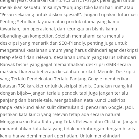
dengan jelas. Gunakan Call-to-Action (CTA) Ajak pelanggan untuk
melakukan sesuatu, misalnya “Kunjungi toko kami hari ini!” atau
“Pesan sekarang untuk diskon spesial!”. Jangan Lupakan Informasi
Penting Sebutkan layanan atau produk utama yang kamu
tawarkan, jam operasional, dan keunggulan bisnis kamu
dibandingkan kompetitor. Setelah memahami cara menulis
deskripsi yang menarik dan SEO-friendly, penting juga untuk
mengetahui kesalahan umum yang harus dihindari agar deskripsi
tetap efektif dan relevan. Kesalahan Umum yang Harus Dihindari
Banyak bisnis yang gagal memanfaatkan deskripsi GMB secara
maksimal karena beberapa kesalahan berikut: Menulis Deskripsi
yang Terlalu Pendek atau Terlalu Panjang Google memberikan
batasan 750 karakter untuk deskripsi bisnis. Gunakan ruang ini
dengan bijak—jangan terlalu pendek, tapi juga jangan terlalu
panjang dan bertele-tele. Mengabaikan Kata Kunci Deskripsi
tanpa kata kunci akan sulit ditemukan di pencarian Google. Jadi,
pastikan kata kunci yang relevan tetap ada secara natural.
Menggunakan Kata-Kata yang Tidak Relevan atau Clickbait Jangan
menambahkan kata-kata yang tidak berhubungan dengan bisnis
kamu hanya demi menarik perhatian. Untuk menghindari