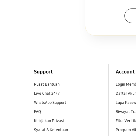
Support
Account
Pusat Bantuan
Login Mem
Live Chat 24/7
Daftar Aku
WhatsApp Support
Lupa Passw
FAQ
Riwayat Tr
Kebijakan Privasi
Fitur Verifi
Syarat & Ketentuan
Program VI