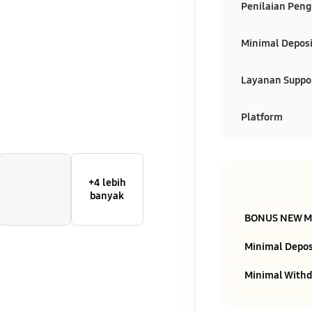
Penilaian Pen
Minimal Deposi
Layanan Suppo
Platform
+4 lebih
banyak
BONUS NEW M
Minimal Depos
Minimal Withd