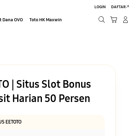
LOGIN
DAFTAR
Cari
Troli
Login/Sign-Up
ht Dana OVO
Toto HK Maxwin
Cari
O | Situs Slot Bonus
it Harian 50 Persen
US EETOTO