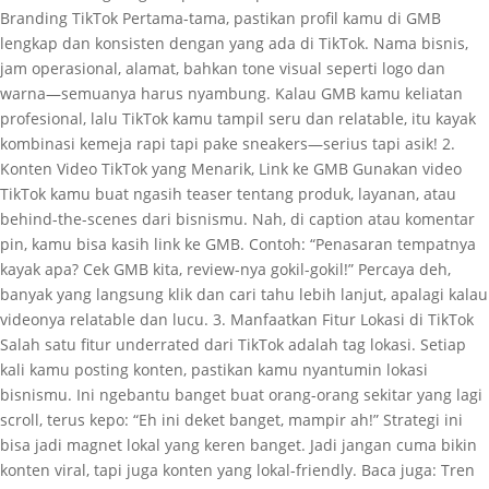
Branding TikTok Pertama-tama, pastikan profil kamu di GMB
lengkap dan konsisten dengan yang ada di TikTok. Nama bisnis,
jam operasional, alamat, bahkan tone visual seperti logo dan
warna—semuanya harus nyambung. Kalau GMB kamu keliatan
profesional, lalu TikTok kamu tampil seru dan relatable, itu kayak
kombinasi kemeja rapi tapi pake sneakers—serius tapi asik! 2.
Konten Video TikTok yang Menarik, Link ke GMB Gunakan video
TikTok kamu buat ngasih teaser tentang produk, layanan, atau
behind-the-scenes dari bisnismu. Nah, di caption atau komentar
pin, kamu bisa kasih link ke GMB. Contoh: “Penasaran tempatnya
kayak apa? Cek GMB kita, review-nya gokil-gokil!” Percaya deh,
banyak yang langsung klik dan cari tahu lebih lanjut, apalagi kalau
videonya relatable dan lucu. 3. Manfaatkan Fitur Lokasi di TikTok
Salah satu fitur underrated dari TikTok adalah tag lokasi. Setiap
kali kamu posting konten, pastikan kamu nyantumin lokasi
bisnismu. Ini ngebantu banget buat orang-orang sekitar yang lagi
scroll, terus kepo: “Eh ini deket banget, mampir ah!” Strategi ini
bisa jadi magnet lokal yang keren banget. Jadi jangan cuma bikin
konten viral, tapi juga konten yang lokal-friendly. Baca juga: Tren