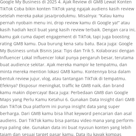
Google My Business di 2025 4. Ajak Review di GMB Lewat Konten
TikTok Coba bikin konten TikTok yang ngajak audiens kasih review
setelah mereka pakai jasa/produkmu. Misalnya: “Kalau kamu
pernah nyobain menu ini, drop review kamu di Google ya!” atau
kasih hadiah kecil buat yang kasih review terbaik. Dengan cara ini,
kamu gak cuma dapet engagement di TikTok, tapi juga boosting
rating GMB kamu. Dua burung kena satu batu. Baca juga: Google
My Business untuk Bisnis Jasa: Tips dan Trik 5. Kolaborasi dengan
Influencer Lokal Influencer lokal punya pengaruh besar, terutama
buat audience sekitar. Ajak mereka mampir ke tempatmu, dan
minta mereka mention lokasi GMB kamu. Kontennya bisa dalam
bentuk review jujur, vlog, atau tantangan TikTok di tempatmu.
Efeknya? Eksposur meningkat, traffic ke GMB naik, dan brand
kamu makin dipercaya! Baca juga: Perbedaan GMB dan Google
Maps yang Perlu Kamu Ketahui 6. Gunakan Data Insight dari GMB
dan TikTok Dua platform ini punya insight data yang super
berharga. Dari GMB kamu bisa lihat keyword pencarian dan asal
audiens. Dari TikTok kamu bisa pantau video mana yang perform-
nya paling oke. Gunakan data ini buat nyusun konten yang lebih
tajam dan sesuai target pasar kamu. Data itu kayak kompas